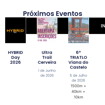
Próximos Eventos
INSCRIÇÕES
INSCRIÇÕES
I
HYBRID
6º
Ultra
Day
TRIATLO
Trail
2026
Viana do
Cerveira
Castelo
1 de Junho
5 de Julho
de 2026
de 2026
1500m +
40km +
10km