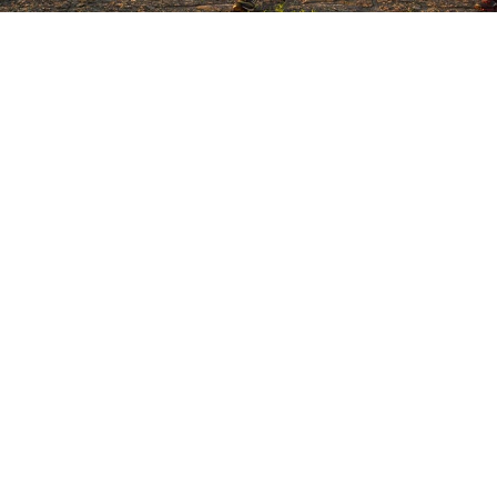
© 2023 Xlife Events – Powered by
Horizonte Digital
968 141 585 *
geral@xlife.pt
(*) Chamada para a rede móvel nacional